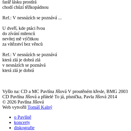
farář lásku prostírá
chodí chůzí těžkopádnou
Ref.: V nesnázích se poznává ...
U dveří, kde ptáci řvou
do zívání milenců
nevítej mě výčitkou
za vítězství bez věnců
Ref.: V nesnázích se poznává
která zlá je dobrá zlá
v nesnázích se poznává
která zlá je dobrá
Vyšlo na: CD a MC Pavlína Jíšová V proutěném křesle, BMG 2003
CD Pavlína Jíšová a přátelé To já, písnička, Pavla Jíšová 2014
© 2026 Pavlína Jíšová
Web vytvořil
Tomáš Kalný
o Pavlíně
koncerty
diskografie