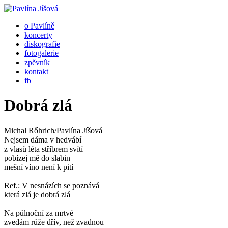
o Pavlíně
koncerty
diskografie
fotogalerie
zpěvník
kontakt
fb
Dobrá zlá
Michal Rőhrich/Pavlína Jíšová
Nejsem dáma v hedvábí
z vlasů léta stříbrem svítí
pobízej mě do slabin
mešní víno není k pití
Ref.: V nesnázích se poznává
která zlá je dobrá zlá
Na půlnoční za mrtvé
zvedám růže dřív, než zvadnou