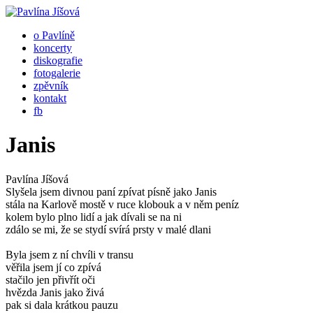
o Pavlíně
koncerty
diskografie
fotogalerie
zpěvník
kontakt
fb
Janis
Pavlína Jíšová
Slyšela jsem divnou paní zpívat písně jako Janis
stála na Karlově mostě v ruce klobouk a v něm peníz
kolem bylo plno lidí a jak dívali se na ni
zdálo se mi, že se stydí svírá prsty v malé dlani
Byla jsem z ní chvíli v transu
věřila jsem jí co zpívá
stačilo jen přivřít oči
hvězda Janis jako živá
pak si dala krátkou pauzu