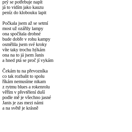
prý se potřebuje napít
já to vidím jako kauzu
peníz do klobouku lapit
Počkala jsem až se setmí
most už ozářily lampy
ona spočítala drobné
bude dobře v rohu kampy
osmělila jsem své kroky
víte taky trochu hýkám
ona na to já jsem Janis
a hned ptá se proč jí vykám
Čekám tu na převozníka
co tak rozbalit to spolu
říkám nemusíme nikam
z rytmu blues a rokenrolu
věřím v převtělení duší
podle mě je všechno jasné
Janis je zas mezi námi
a na světě je krásně