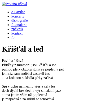
o Pavlíně
koncerty
diskografie
fotogalerie
zpěvník
kontakt
fb
Křišťál a led
Pavlína Jíšová
Příběhy z mramoru jsou křišťál a led
půlnoc jde k obzoru gong se popletl v pět
je mráz sám anděl si zastavil čas
a na kolenou si křídla pírky zašívá
Spí v tichu na mechu vřes a celý les
dech dýchl bez dechu výr si naladil jazz
a tma je tím vším už popletená
je rozpačitá a za skříní se schovává