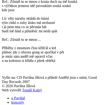
Ref.: Zůstaň tu se mnou z kouta duch na mě kouká
s výčitkou jemnou sítě pavoukům souká souká
kde jsou
Líc věty naruby skládá do básní
rým cinkl o zuby lásko má nezhasni
i já jsem tma co se přestala bát
budí mě hlad a půlměsíc mi nedá spát
Ref.: Zůstaň tu se mnou ...
Příběhy z mramoru čtou křišťál a led
půlnoc jde z obzoru gong se spočítal v pět
je mráz sám anděl mě opravil včas
a na kolenou si křídla z pírek obléká
Vyšlo na: CD Pavlína Jíšová a přátelé Andělé jsou s námi, Good
Day Records 2007
© 2026 Pavlína Jíšová
Web vytvořil
Tomáš Kalný
o Pavlíně
koncerty