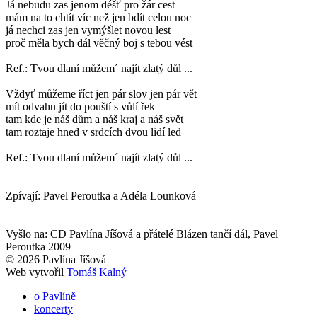
Já nebudu zas jenom déšť pro žár cest
mám na to chtít víc než jen bdít celou noc
já nechci zas jen vymýšlet novou lest
proč měla bych dál věčný boj s tebou vést
Ref.: Tvou dlaní můžem´ najít zlatý důl ...
Vždyť můžeme říct jen pár slov jen pár vět
mít odvahu jít do pouští s vůlí řek
tam kde je náš dům a náš kraj a náš svět
tam roztaje hned v srdcích dvou lidí led
Ref.: Tvou dlaní můžem´ najít zlatý důl ...
Zpívají: Pavel Peroutka a Adéla Lounková
Vyšlo na: CD Pavlína Jíšová a přátelé Blázen tančí dál, Pavel
Peroutka 2009
© 2026 Pavlína Jíšová
Web vytvořil
Tomáš Kalný
o Pavlíně
koncerty