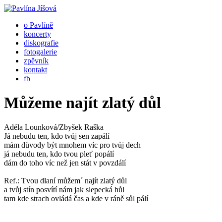
o Pavlíně
koncerty
diskografie
fotogalerie
zpěvník
kontakt
fb
Můžeme najít zlatý důl
Adéla Lounková/Zbyšek Raška
Já nebudu ten, kdo tvůj sen zapálí
mám důvody být mnohem víc pro tvůj dech
já nebudu ten, kdo tvou pleť popálí
dám do toho víc než jen stát v povzdálí
Ref.: Tvou dlaní můžem´ najít zlatý důl
a tvůj stín posvítí nám jak slepecká hůl
tam kde strach ovládá čas a kde v ráně sůl pálí