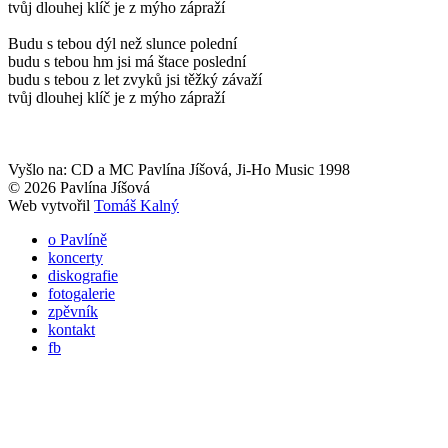
tvůj dlouhej klíč je z mýho zápraží
Budu s tebou dýl než slunce polední
budu s tebou hm jsi má štace poslední
budu s tebou z let zvyků jsi těžký závaží
tvůj dlouhej klíč je z mýho zápraží
Vyšlo na: CD a MC Pavlína Jíšová, Ji-Ho Music 1998
© 2026 Pavlína Jíšová
Web vytvořil
Tomáš Kalný
o Pavlíně
koncerty
diskografie
fotogalerie
zpěvník
kontakt
fb