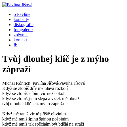
o Pavlíně
koncerty
diskografie
fotogalerie
zpěvník
kontakt
fb
Tvůj dlouhej klíč je z mýho
zápraží
Michal Rőhrich, Pavlína Jíšová/Pavlína Jíšová
Když se zlobíš dřív mě hlava rozbolí
když se zlobíš slíbím víc než cokoli
když se zlobíš jsem slepá a vztek mě obnaží
tvůj dlouhej klíč je z mýho zápraží
Když mě raníš víc tě příště obviním
když mě raníš špínu špínou pošpiním
když mě raníš tak spěchám být bdělá na stráži