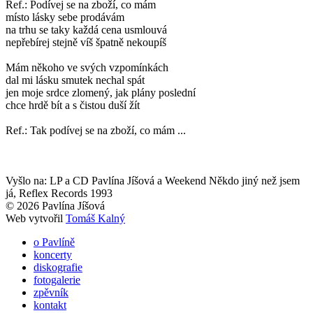
Ref.: Podívej se na zboží, co mám
místo lásky sebe prodávám
na trhu se taky každá cena usmlouvá
nepřebírej stejně víš špatně nekoupíš
Mám někoho ve svých vzpomínkách
dal mi lásku smutek nechal spát
jen moje srdce zlomený, jak plány poslední
chce hrdě bít a s čistou duší žít
Ref.: Tak podívej se na zboží, co mám ...
Vyšlo na: LP a CD Pavlína Jíšová a Weekend Někdo jiný než jsem
já, Reflex Records 1993
© 2026 Pavlína Jíšová
Web vytvořil
Tomáš Kalný
o Pavlíně
koncerty
diskografie
fotogalerie
zpěvník
kontakt