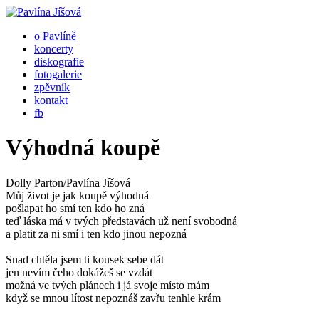
o Pavlíně
koncerty
diskografie
fotogalerie
zpěvník
kontakt
fb
Výhodná koupě
Dolly Parton/Pavlína Jíšová
Můj život je jak koupě výhodná
pošlapat ho smí ten kdo ho zná
teď láska má v tvých představách už není svobodná
a platit za ni smí i ten kdo jinou nepozná
Snad chtěla jsem ti kousek sebe dát
jen nevím čeho dokážeš se vzdát
možná ve tvých plánech i já svoje místo mám
když se mnou lítost nepoznáš zavřu tenhle krám