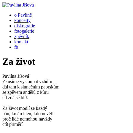
o Pavlíně
koncerty
diskografie
fotogalerie
zpěvník
kontakt
fb
Za život
Pavlína Jíšová
Zkusíme vystoupat vzhůru
dál tam k slunečním paprskům
se zpěvem andělů z kůru
cíl zdá se blíž
Za život modlí se každý
pán, kmán i ten, kdo nevěří
proč lidé nemohou navždy
ctít příměří