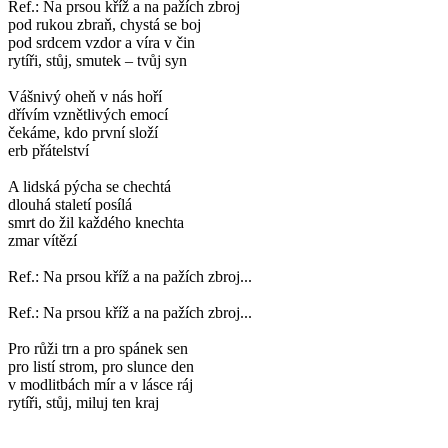
Ref.: Na prsou kříž a na pažích zbroj
pod rukou zbraň, chystá se boj
pod srdcem vzdor a víra v čin
rytíři, stůj, smutek – tvůj syn
Vášnivý oheň v nás hoří
dřívím vznětlivých emocí
čekáme, kdo první složí
erb přátelství
A lidská pýcha se chechtá
dlouhá staletí posílá
smrt do žil každého knechta
zmar vítězí
Ref.: Na prsou kříž a na pažích zbroj...
Ref.: Na prsou kříž a na pažích zbroj...
Pro růži trn a pro spánek sen
pro listí strom, pro slunce den
v modlitbách mír a v lásce ráj
rytíři, stůj, miluj ten kraj